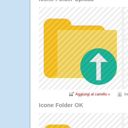
Aggiungi al carrello »
In
Icone Folder OK