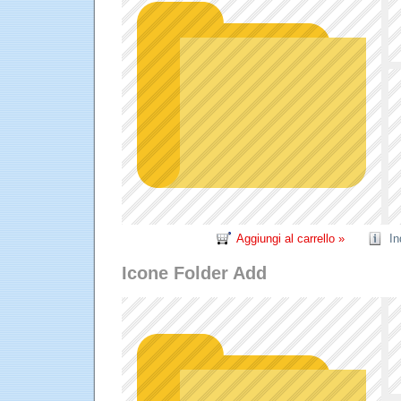
Aggiungi al carrello »
In
Icone Folder Add