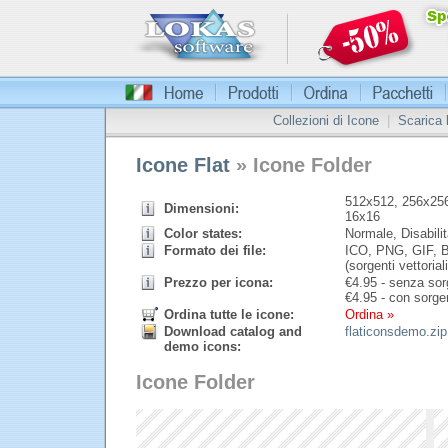
Collezioni di Icone
|
Scarica
Icone Flat
» Icone Folder
512x512, 256x256
Dimensioni:
16x16
Color states:
Normale, Disabilit
Formato dei file:
ICO, PNG, GIF, B
(sorgenti vettoriali
Prezzo per icona:
€
4.95 - senza sorg
€
4.95 - con sorgen
Ordina tutte le icone:
Ordina »
Download catalog and
flaticonsdemo.zip
demo icons:
Icone Folder