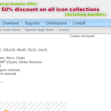
 le Icone Demo
|
Opinioni degli Utenti
|
Licenza
Cookie not found
, 128x128, 48x48, 32x32, 24x24,
ato, Attivo, Grigio
MP (Glyph), Adobe Illustrator
)
enti vettoriali,
ti vettoriali
 »