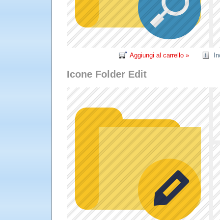
Aggiungi al carrello »
In
Icone Folder Edit