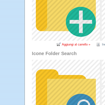
Aggiungi al carrello »
In
Icone Folder Search