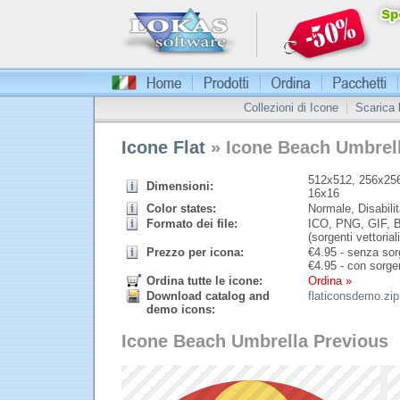
Collezioni di Icone
|
Scarica
Icone Flat
» Icone Beach Umbrel
512x512, 256x256
Dimensioni:
16x16
Color states:
Normale, Disabilit
Formato dei file:
ICO, PNG, GIF, B
(sorgenti vettoriali
Prezzo per icona:
€
4.95 - senza sorg
€
4.95 - con sorgen
Ordina tutte le icone:
Ordina »
Download catalog and
flaticonsdemo.zip
demo icons:
Icone Beach Umbrella Previous