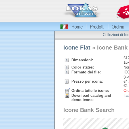
Collezioni di Ic
Icone Flat
» Icone Bank
512
Dimensioni:
16
Color states:
Nor
Formato dei file:
ICO
(so
Prezzo per icona:
€
4.
€
4.
Ordina tutte le icone:
Ord
Download catalog and
fla
demo icons:
Icone Bank Search