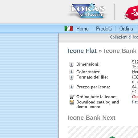
Collezioni di Ic
Icone Flat
» Icone Bank
512
Dimensioni:
16
Color states:
Nor
Formato dei file:
ICO
(so
Prezzo per icona:
€
4.
€
4.
Ordina tutte le icone:
Ord
Download catalog and
fla
demo icons:
Icone Bank Next