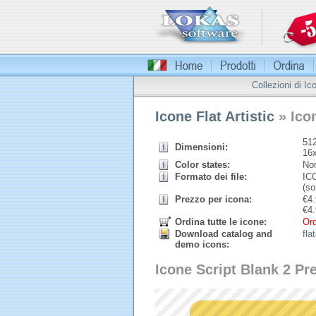
Collezioni di Ic
Icone Flat Artistic
» Ico
512
Dimensioni:
16
Color states:
Nor
Formato dei file:
ICO
(so
Prezzo per icona:
€
4.
€
4.
Ordina tutte le icone:
Ord
Download catalog and
fla
demo icons:
Icone Script Blank 2 Pr