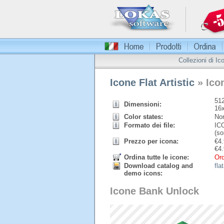
Collezioni di Ic
Icone Flat Artistic
» Ico
512
Dimensioni:
16
Color states:
Nor
Formato dei file:
ICO
(so
Prezzo per icona:
€
4.
€
4.
Ordina tutte le icone:
Ord
Download catalog and
fla
demo icons:
Icone Bank Unlock