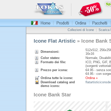
Collezioni di Icone
|
Scarica
Icone Flat Artistic
» Icone Bank 
512x512, 256x256
Dimensioni:
16x16
Color states:
Normale, Disabilit
Formato dei file:
ICO, PNG, GIF, B
(sorgenti vettoriali
Prezzo per icona:
€
4.95 - senza sorg
€
4.95 - con sorgen
Ordina tutte le icone:
Ordina »
Download catalog and
flatartisticiconsd
demo icons:
Icone Bank Star