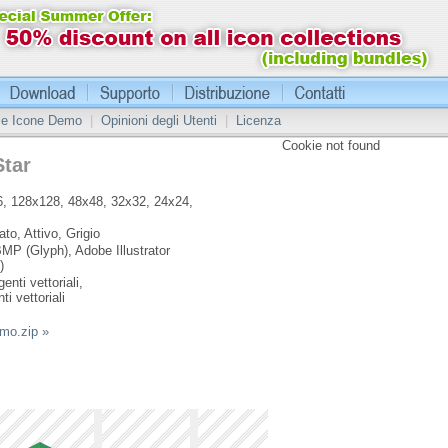
 le Icone Demo
|
Opinioni degli Utenti
|
Licenza
Cookie not found
Star
, 128x128, 48x48, 32x32, 24x24,
ato, Attivo, Grigio
MP (Glyph), Adobe Illustrator
)
enti vettoriali,
ti vettoriali
emo.zip »