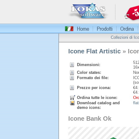
Collezioni di Ic
Icone Flat Artistic
» Ico
512
Dimensioni:
16
Color states:
Nor
Formato dei file:
ICO
(so
Prezzo per icona:
€
4.
€
4.
Ordina tutte le icone:
Ord
Download catalog and
fla
demo icons:
Icone Bank Ok