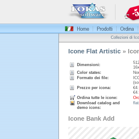
Collezioni di Ic
Icone Flat Artistic
» Ico
512
Dimensioni:
16
Color states:
Nor
Formato dei file:
ICO
(so
Prezzo per icona:
€
4.
€
4.
Ordina tutte le icone:
Ord
Download catalog and
fla
demo icons:
Icone Bank Add