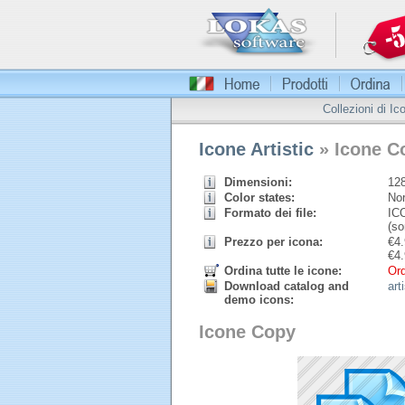
Collezioni di Ic
Icone Artistic
» Icone C
Dimensioni:
128
Color states:
Nor
Formato dei file:
ICO
(so
Prezzo per icona:
€
4.
€
4.
Ordina tutte le icone:
Ord
Download catalog and
art
demo icons:
Icone Copy